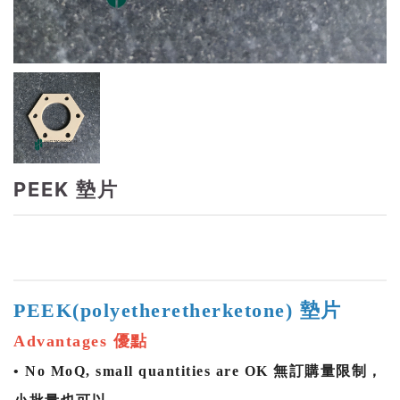
PEEK 墊片
PEEK(polyetheretherketone) 墊片
Advantages 優點
• No MoQ, small quantities are OK 無訂購量限制，